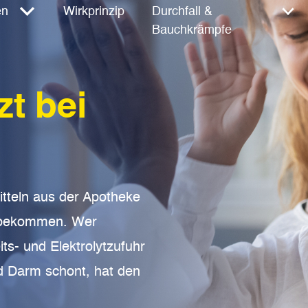
en
Wirkprinzip
Durchfall &
Bauchkrämpfe
t bei
Mitteln aus der Apotheke
ff bekommen. Wer
its- und Elektrolytzufuhr
d Darm schont, hat den